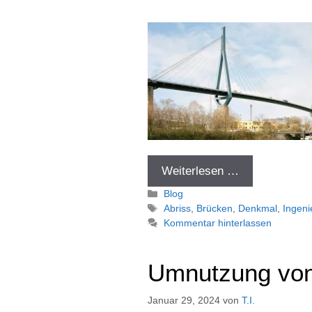
Weiterlesen …
Kategorien
Blog
Schlagwörter
Abriss
,
Brücken
,
Denkmal
,
Ingeni
Kommentar hinterlassen
Umnutzung von
Januar 29, 2024
von
T.I.