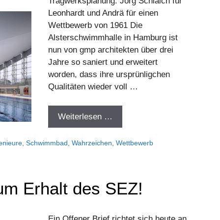
Tragwerksplanung: Jörg Schlaich für
Leonhardt und Andrä für einen
Wettbewerb von 1961 Die
Alsterschwimmhalle in Hamburg ist
nun von gmp architekten über drei
Jahre so saniert und erweitert
worden, dass ihre ursprünligchen
Qualitäten wieder voll …
Weiterlesen …
enieure
,
Schwimmbad
,
Wahrzeichen
,
Wettbewerb
zum Erhalt des SEZ!
Ein Offener Brief richtet sich heute an