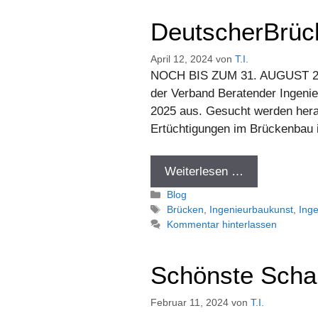
DeutscherBrüc
April 12, 2024
von
T.I.
NOCH BIS ZUM 31. AUGUST 20
der Verband Beratender Ingeni
2025 aus. Gesucht werden her
Ertüchtigungen im Brückenbau 
Weiterlesen …
Kategorien
Blog
Schlagwörter
Brücken
,
Ingenieurbaukunst
,
Ing
Kommentar hinterlassen
Schönste Scha
Februar 11, 2024
von
T.I.