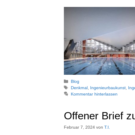
Kategorien
Blog
Schlagwörter
Denkmal
,
Ingenieurbaukunst
,
Ing
Kommentar hinterlassen
Offener Brief 
Februar 7, 2024
von
T.I.