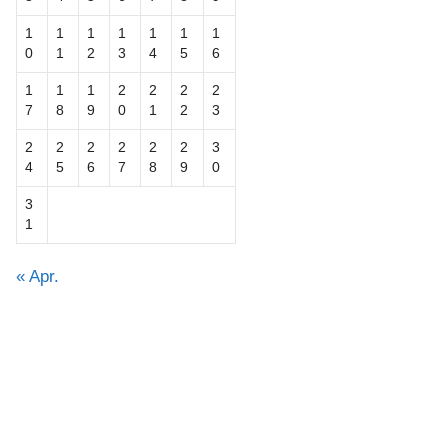
1
1
1
1
1
1
1
0
1
2
3
4
5
6
1
1
1
2
2
2
2
7
8
9
0
1
2
3
2
2
2
2
2
2
3
4
5
6
7
8
9
0
3
1
« Apr.