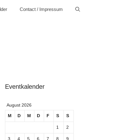
lder
Contact / Impressum
Eventkalender
August 2026
M
D
M
D
F
S
S
1
2
3
4
5
6
7
8
9