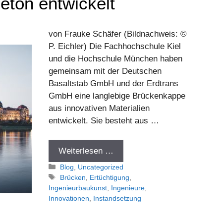
eton entwickelt
von Frauke Schäfer (Bildnachweis: ©
P. Eichler) Die Fachhochschule Kiel
und die Hochschule München haben
gemeinsam mit der Deutschen
Basaltstab GmbH und der Erdtrans
GmbH eine langlebige Brückenkappe
aus innovativen Materialien
entwickelt. Sie besteht aus …
Weiterlesen …
Kategorien
Blog
,
Uncategorized
Schlagwörter
Brücken
,
Ertüchtigung
,
Ingenieurbaukunst
,
Ingenieure
,
Innovationen
,
Instandsetzung