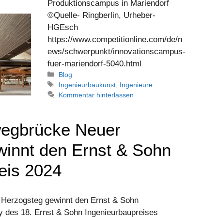
Produktionscampus in Mariendorf
©Quelle- Ringberlin, Urheber-
HGEsch
https://www.competitionline.com/de/n
ews/schwerpunkt/innovationscampus-
fuer-mariendorf-5040.html
Kategorien
Blog
Schlagwörter
Ingenieurbaukunst
,
Ingenieure
Kommentar hinterlassen
egbrücke Neuer
innt den Ernst & Sohn
eis 2024
Herzogsteg gewinnt den Ernst & Sohn
y des 18. Ernst & Sohn Ingenieurbaupreises