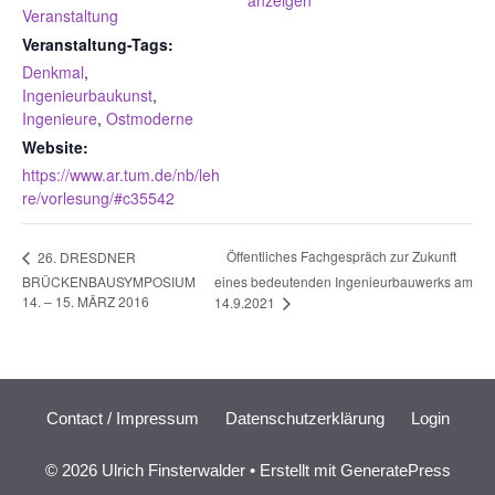
anzeigen
Veranstaltung
Veranstaltung-Tags:
Denkmal
,
Ingenieurbaukunst
,
Ingenieure
,
Ostmoderne
Website:
https://www.ar.tum.de/nb/leh
re/vorlesung/#c35542
Öffentliches Fachgespräch zur Zukunft
26. DRESDNER
BRÜCKENBAUSYMPOSIUM
eines bedeutenden Ingenieurbauwerks am
14. – 15. MÄRZ 2016
14.9.2021
Contact / Impressum
Datenschutzerklärung
Login
© 2026 Ulrich Finsterwalder
• Erstellt mit
GeneratePress