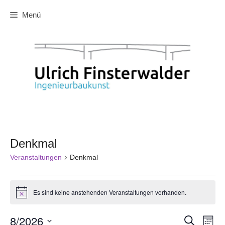
Zum
Menü
Inhalt
springen
Denkmal
Veranstaltungen
Denkmal
Veranstaltungen
Es sind keine anstehenden Veranstaltungen vorhanden.
H
i
n
8/2026
V
V
S
w
M