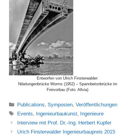
Entworfen von Ulrich Finsterwalder:
Nibelungenbrücke Worms (1952) – Spannbetonbrücke im
Freivorbau (Foto: Allvia)
Kategorien
Publications
,
Symposien
,
Veröffentlichungen
Schlagwörter
Events
,
Ingenieurbaukunst
,
Ingenieure
Interview mit Prof. Dr.-Ing. Herbert Kupfer
Urich Finsterwalder Ingenieurbaupreis 2015