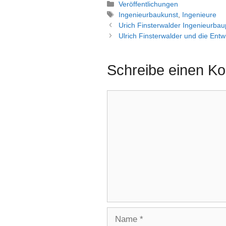
Kategorien
Veröffentlichungen
Schlagwörter
Ingenieurbaukunst
,
Ingenieure
Urich Finsterwalder Ingenieurbau
Ulrich Finsterwalder und die Ent
Schreibe einen K
Kommentar
Name