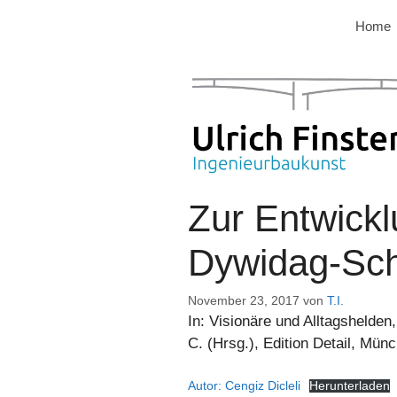
Zum
Home
Inhalt
springen
Zur Entwickl
Dywidag-Sc
November 23, 2017
von
T.I.
In: Visionäre und Alltagshelden
C. (Hrsg.), Edition Detail, Mün
Autor: Cengiz Dicleli
Herunterladen