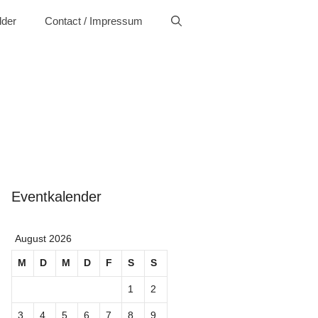
lder
Contact / Impressum
Eventkalender
August 2026
M
D
M
D
F
S
S
1
2
3
4
5
6
7
8
9