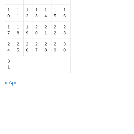
1
1
1
1
1
1
1
0
1
2
3
4
5
6
1
1
1
2
2
2
2
7
8
9
0
1
2
3
2
2
2
2
2
2
3
4
5
6
7
8
9
0
3
1
« Apr.