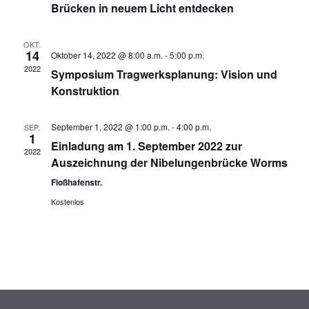
Brücken in neuem Licht entdecken
h
u
t
c
OKT.
e
14
Oktober 14, 2022 @ 8:00 a.m.
-
5:00 p.m.
h
n
2022
Symposium Tragwerksplanung: Vision und
e
-
Konstruktion
u
N
a
n
September 1, 2022 @ 1:00 p.m.
-
4:00 p.m.
SEP.
1
v
Einladung am 1. September 2022 zur
d
2022
Auszeichnung der Nibelungenbrücke Worms
i
A
g
Floßhafenstr.
n
a
Kostenlos
s
t
i
i
c
o
n
h
t