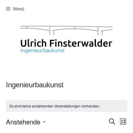
Zum
Menü
Inhalt
springen
Ingenieurbaukunst
Es sind keine anstehenden Veranstaltungen vorhanden.
Anstehende
V
V
S
L
u
e
i
e
D
c