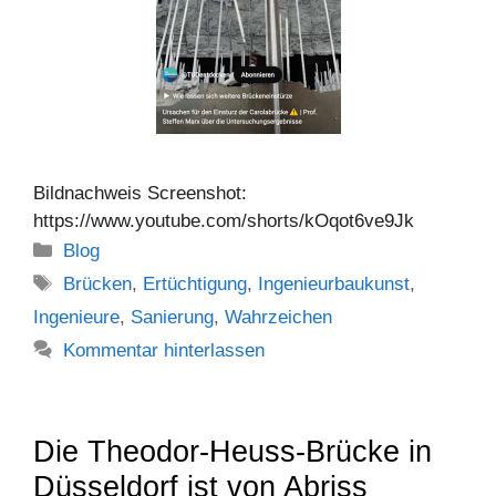
Bildnachweis Screenshot:
https://www.youtube.com/shorts/kOqot6ve9Jk
Kategorien
Blog
Schlagwörter
Brücken
,
Ertüchtigung
,
Ingenieurbaukunst
,
Ingenieure
,
Sanierung
,
Wahrzeichen
Kommentar hinterlassen
Die Theodor-Heuss-Brücke in
Düsseldorf ist von Abriss