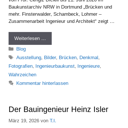
Baukunstarchiv NRW in Dortmund „Brücken und
mehr. Finsterwalder, Schambeck, Lohmer –
Zusammenarbeit Ingenieur und Architekt“ zeigt …
Weiterlesen …
Kategorien
Blog
Schlagwörter
Ausstellung
,
Bilder
,
Brücken
,
Denkmal
,
Fotografien
,
Ingenieurbaukunst
,
Ingenieure
,
Wahrzeichen
Kommentar hinterlassen
Der Bauingenieur Heinz Isler
März 19, 2026
von
T.I.