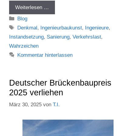
Weiterlesen …
Kategorien
Blog
Schlagwörter
Denkmal
,
Ingenieurbaukunst
,
Ingenieure
,
Instandsetzung
,
Sanierung
,
Verkehrslast
,
Wahrzeichen
Kommentar hinterlassen
Deutscher Brückenbaupreis
2025 verliehen
März 30, 2025
von
T.I.