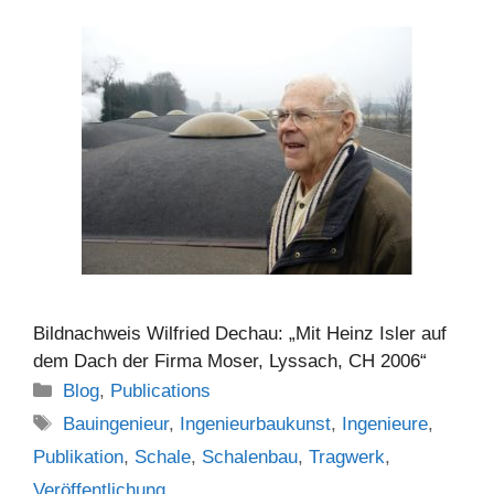
Bildnachweis Wilfried Dechau: „Mit Heinz Isler auf
dem Dach der Firma Moser, Lyssach, CH 2006“
Kategorien
Blog
,
Publications
Schlagwörter
Bauingenieur
,
Ingenieurbaukunst
,
Ingenieure
,
Publikation
,
Schale
,
Schalenbau
,
Tragwerk
,
Veröffentlichung