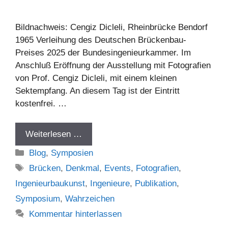
Bildnachweis: Cengiz Dicleli, Rheinbrücke Bendorf
1965 Verleihung des Deutschen Brückenbau-
Preises 2025 der Bundesingenieurkammer. Im
Anschluß Eröffnung der Ausstellung mit Fotografien
von Prof. Cengiz Dicleli, mit einem kleinen
Sektempfang. An diesem Tag ist der Eintritt
kostenfrei. …
Weiterlesen …
Kategorien
Blog
,
Symposien
Schlagwörter
Brücken
,
Denkmal
,
Events
,
Fotografien
,
Ingenieurbaukunst
,
Ingenieure
,
Publikation
,
Symposium
,
Wahrzeichen
Kommentar hinterlassen