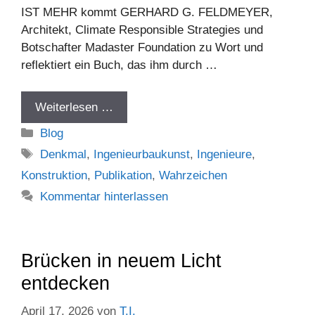
IST MEHR kommt GERHARD G. FELDMEYER,
Architekt, Climate Responsible Strategies und
Botschafter Madaster Foundation zu Wort und
reflektiert ein Buch, das ihm durch …
Weiterlesen …
Kategorien
Blog
Schlagwörter
Denkmal
,
Ingenieurbaukunst
,
Ingenieure
,
Konstruktion
,
Publikation
,
Wahrzeichen
Kommentar hinterlassen
Brücken in neuem Licht
entdecken
April 17, 2026
von
T.I.