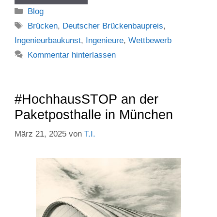
Kategorien
Blog
Schlagwörter
Brücken
,
Deutscher Brückenbaupreis
,
Ingenieurbaukunst
,
Ingenieure
,
Wettbewerb
Kommentar hinterlassen
#HochhausSTOP an der
Paketposthalle in München
März 21, 2025
von
T.I.