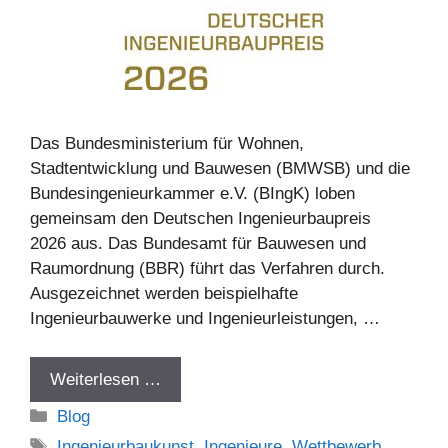
Das Bundesministerium für Wohnen,
Stadtentwicklung und Bauwesen (BMWSB) und die
Bundesingenieurkammer e.V. (BIngK) loben
gemeinsam den Deutschen Ingenieurbaupreis
2026 aus. Das Bundesamt für Bauwesen und
Raumordnung (BBR) führt das Verfahren durch.
Ausgezeichnet werden beispielhafte
Ingenieurbauwerke und Ingenieurleistungen, …
Weiterlesen …
Kategorien
Blog
Schlagwörter
Ingenieurbaukunst
,
Ingenieure
,
Wettbewerb