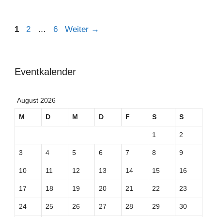
Seite
Seite
Seite
1
2
…
6
Weiter
→
Eventkalender
August 2026
M
D
M
D
F
S
S
1
2
3
4
5
6
7
8
9
10
11
12
13
14
15
16
17
18
19
20
21
22
23
24
25
26
27
28
29
30