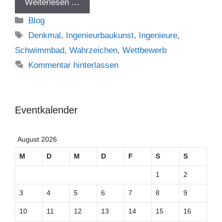
Weiterlesen …
Kategorien
Blog
Schlagwörter
Denkmal
,
Ingenieurbaukunst
,
Ingenieure
,
Schwimmbad
,
Wahrzeichen
,
Wettbewerb
Kommentar hinterlassen
Eventkalender
August 2026
M
D
M
D
F
S
S
1
2
3
4
5
6
7
8
9
10
11
12
13
14
15
16