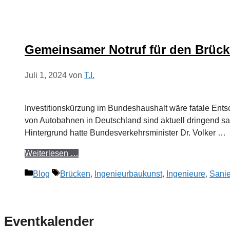
Gemeinsamer Notruf für den Brüc
Juli 1, 2024
von
T.I.
Investitionskürzung im Bundeshaushalt wäre fatale Entsc
von Autobahnen in Deutschland sind aktuell dringend s
Hintergrund hatte Bundesverkehrsminister Dr. Volker …
Weiterlesen …
Kategorien
Schlagwörter
Blog
Brücken
,
Ingenieurbaukunst
,
Ingenieure
,
Sanie
Eventkalender