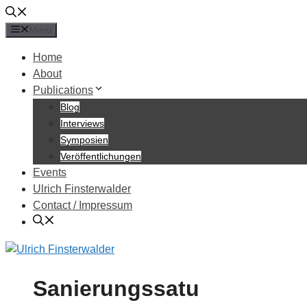
Zum
Inhalt
Menü
springen
Home
About
Publications
Blog
Interviews
Symposien
Veröffentlichungen
Events
Ulrich Finsterwalder
Contact / Impressum
Sanierungssatu