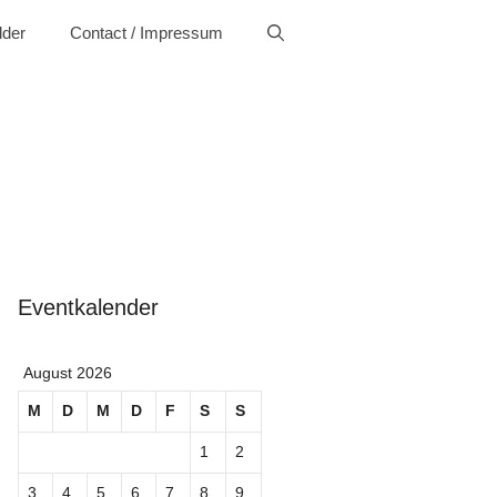
lder
Contact / Impressum
Eventkalender
August 2026
M
D
M
D
F
S
S
1
2
3
4
5
6
7
8
9