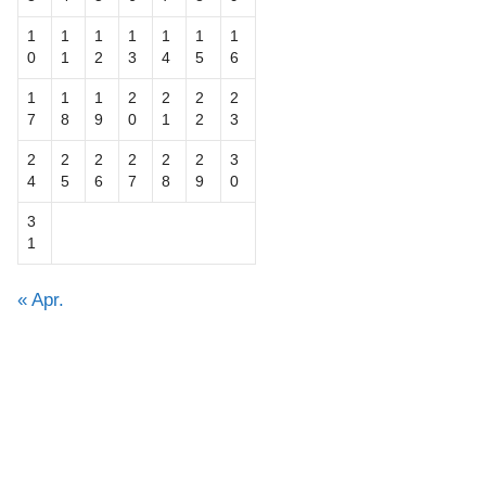
1
1
1
1
1
1
1
0
1
2
3
4
5
6
1
1
1
2
2
2
2
7
8
9
0
1
2
3
2
2
2
2
2
2
3
4
5
6
7
8
9
0
3
1
« Apr.