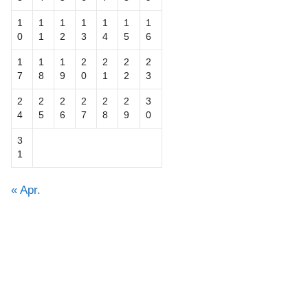
1
1
1
1
1
1
1
0
1
2
3
4
5
6
1
1
1
2
2
2
2
7
8
9
0
1
2
3
2
2
2
2
2
2
3
4
5
6
7
8
9
0
3
1
« Apr.