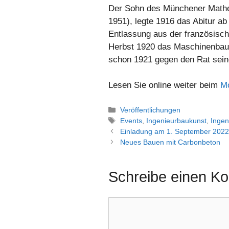
Der Sohn des Münchener Mathem
1951), legte 1916 das Abitur ab
Entlassung aus der französisc
Herbst 1920 das Maschinenbau
schon 1921 gegen den Rat seine
Lesen Sie online weiter beim
Mo
Kategorien
Veröffentlichungen
Schlagwörter
Events
,
Ingenieurbaukunst
,
Ingen
Einladung am 1. September 2022
Neues Bauen mit Carbonbeton
Schreibe einen K
Kommentar