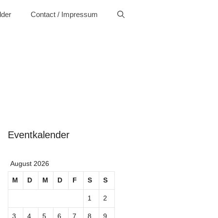
lder
Contact / Impressum
Eventkalender
August 2026
M
D
M
D
F
S
S
1
2
3
4
5
6
7
8
9