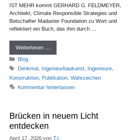
IST MEHR kommt GERHARD G. FELDMEYER,
Architekt, Climate Responsible Strategies und
Botschafter Madaster Foundation zu Wort und
reflektiert ein Buch, das ihm durch …
Weiterlesen …
Kategorien
Blog
Schlagwörter
Denkmal
,
Ingenieurbaukunst
,
Ingenieure
,
Konstruktion
,
Publikation
,
Wahrzeichen
Kommentar hinterlassen
Brücken in neuem Licht
entdecken
April 17, 2026
von
T.I.