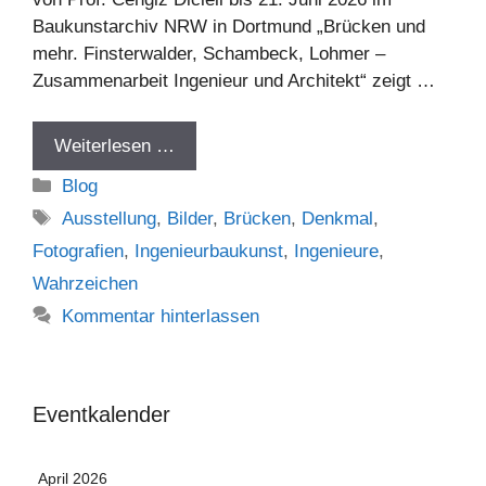
Baukunstarchiv NRW in Dortmund „Brücken und
mehr. Finsterwalder, Schambeck, Lohmer –
Zusammenarbeit Ingenieur und Architekt“ zeigt …
Weiterlesen …
Kategorien
Blog
Schlagwörter
Ausstellung
,
Bilder
,
Brücken
,
Denkmal
,
Fotografien
,
Ingenieurbaukunst
,
Ingenieure
,
Wahrzeichen
Kommentar hinterlassen
Eventkalender
April 2026