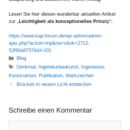
Lesen Sie hier diesen wunderbar aktuellen Artikel
zur „
Leichtigkeit als konzeptionelles Prinzi
p“:
https://www.kap-forum.de/wp-admin/admin-
ajax.php?action=tnp&na=v&nk=2712-
52f60a9737&id=101
Kategorien
Blog
Schlagwörter
Denkmal
,
Ingenieurbaukunst
,
Ingenieure
,
Konstruktion
,
Publikation
,
Wahrzeichen
Brücken in neuem Licht entdecken
Schreibe einen Kommentar
Kommentar